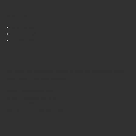
About Us
Who we are
Our Strength
Contact Us
Get in Touch
You have our undivided attention and we guarantee quick
responses to all your queries.
hr@rc-digitalgroup.com
hr2@rc-digitalgroup.com
+91-6364912852
GST No. 29AATCS1060L1ZS