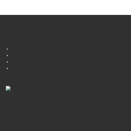
Quick Service
ECM & BPM
SOA
Big Data
Enterprise Architecture (TOGAF 9.0)
RC-Digital affirms our total commitment to quality along
with reliability of applications. Our experienced IT
professional team had design, manages the solutions and
innovations, build and maintain high quality applications for
a wide range of business.